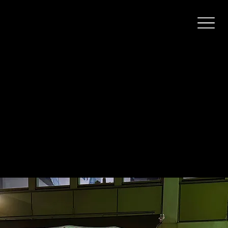
Pataässä Helsinki
Suomen ensimmäinen Pataässä vuodesta 1994.