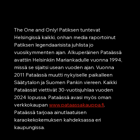
Helsinki
Suomen ensimmäinen Pataässä vuodesta 1994
The One and Only! Patiksen tuntevat 
Helsingissä kaikki, onhan media raportoinut 
Patiksen legendaarisista juhlista jo 
vuosikymmenten ajan. Alkuperäinen Pataässä 
avattiin Helsinkiin Mariankadulle vuonna 1994, 
missä se sijaitsi usean vuoden ajan. Vuonna 
2011 Pataässä muutti nykyiselle paikalleen 
Säätytalon ja Suomen Pankin viereen. Kaikki 
Pataässät viettivät 30-vuotisjuhlaa vuoden 
2024 lopussa. Pataässä avasi myös oman 
verkkokaupan 
www.pataassakauppa.fi
. 
Pataässä tarjoaa ainutlaatuisen 
karaokekokemuksen kahdeksassa eri 
kaupungissa.