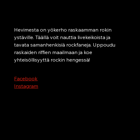
Oulu
Hevimesta – raskaan musiikin karaokebaari
Hevimesta on yökerho raskaamman rokin 
ystäville. Täällä voit nauttia livekeikoista ja 
tavata samanhenkisiä rockfaneja. Uppoudu 
raskaiden riffien maailmaan ja koe 
yhteisöllisyyttä rockin hengessä!
Facebook
Instagram