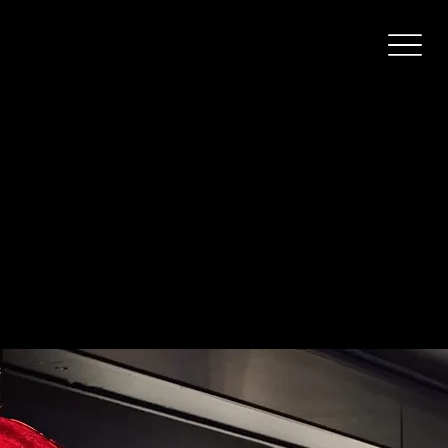
Hevimesta
Hevimesta – Oulun karaokebaari raskaan musiikin ystäville.